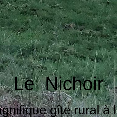
Le Nichoir
nifique gîte rural à 