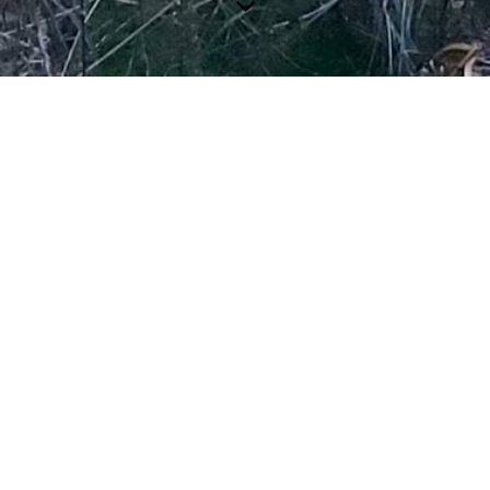
Réserver
Cher visiteur,
Pour réserver notre gîte "Le Nichoir",
merci de nous envoyer un mail à
gg.daverdisse@outlook.com
ou
lisant le formulaire de contact ci-dessous, en précisant la période sou
Veuillez noter que des animaux domestiques NE sont PAS admis
 pour votre intérêt et nous réjouissons de vous accueillir procha