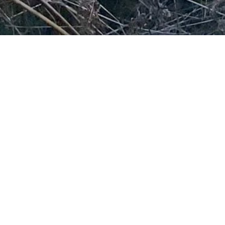
en uti
(
Nous vous remercions