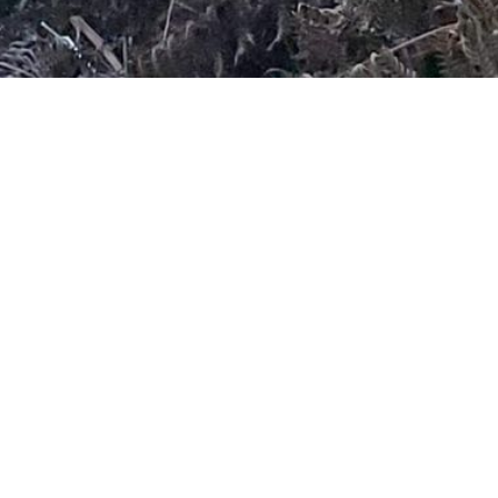
haitée.
.)
inement à Daverdisse.