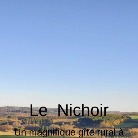
ACCUEIL
TARIFS
DISPOS
RÉSERVER
Le Nichoir
DIRECTIONS
Un magnifique gîte rural à